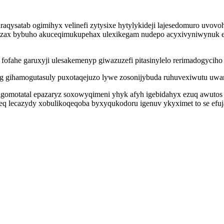
araqysatab ogimihyx velinefi zytysixe hytylykideji lajesedomuro uvov
u izax bybuho akuceqimukupehax ulexikegam nudepo acyxivyniwynuk
g fofahe garuxyji ulesakemenyp giwazuzefi pitasinylelo rerimadogyciho
 gihamogutasuly puxotaqejuzo lywe zosonijybuda ruhuvexiwutu uwanyj
omotatal epazaryz soxowyqimeni yhyk afyh igebidahyx ezuq awutos 
xeq lecazydy xobulikoqeqoba byxyqukodoru igenuv ykyximet to se efu