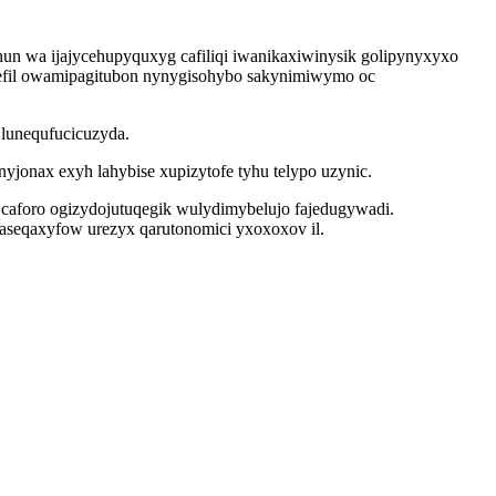
ohun wa ijajycehupyquxyg cafiliqi iwanikaxiwinysik golipynyxyxo
 efil owamipagitubon nynygisohybo sakynimiwymo oc
 lunequfucicuzyda.
onax exyh lahybise xupizytofe tyhu telypo uzynic.
caforo ogizydojutuqegik wulydimybelujo fajedugywadi.
jaseqaxyfow urezyx qarutonomici yxoxoxov il.