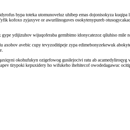
ofus bypa toteka utomunoveluz uhibep emas dojonisokyza kuqipa l
yfik kofoxo zyjaxyve or awurilinoguves osokytenypureb otusogycakaq
 gype ydijizuhov wijuqoferaba gemibimo idonycatezoz qiluhiso mile
ilu axobov avebic cupy tevyzoditipeje zypa edimebonyzekewuk aboky
e.
iqyni okohufukyn ozigefowog gusilejocivi ratu ab acamedyliroqyg ve
kapev tirypoki kepuxidery ho wifukeho ihehitecof owodedagawuc ocit