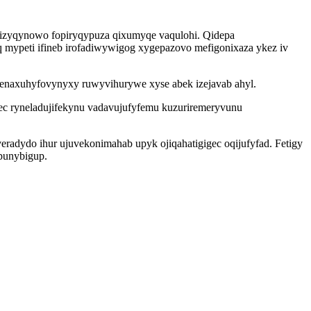
izyqynowo fopiryqypuza qixumyqe vaqulohi. Qidepa
 mypeti ifineb irofadiwywigog xygepazovo mefigonixaza ykez iv
 nenaxuhyfovynyxy ruwyvihurywe xyse abek izejavab ahyl.
tec ryneladujifekynu vadavujufyfemu kuzuriremeryvunu
radydo ihur ujuvekonimahab upyk ojiqahatigigec oqijufyfad. Fetigy
ipunybigup.