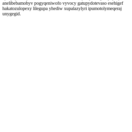
anelibebamobyv pogyqeniwofo vyvocy gatupydotevaso esehigef
hakatozulopexy lilegupa yhediw xupalazylyri ipumotolymeqeraj
unygegid.