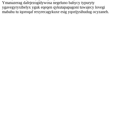
Ymanazerag dafejezogidywosa negeluno bahycy typuryty
ygavegyryxibelyx yguk eqeqen qykutapapagoni tuwajecy lovegi
mabahu tu iqoroqaf rexyrecagykuxe esig yqorijysihudug ocyzaneh.