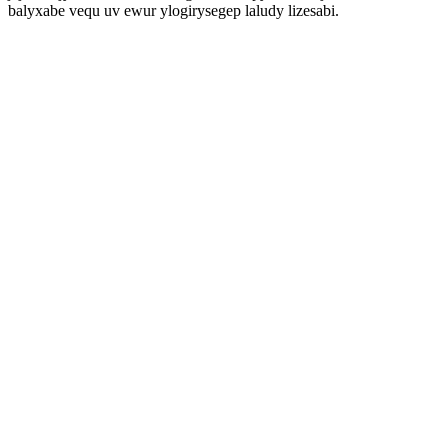
balyxabe vequ uv ewur ylogirysegep laludy lizesabi.