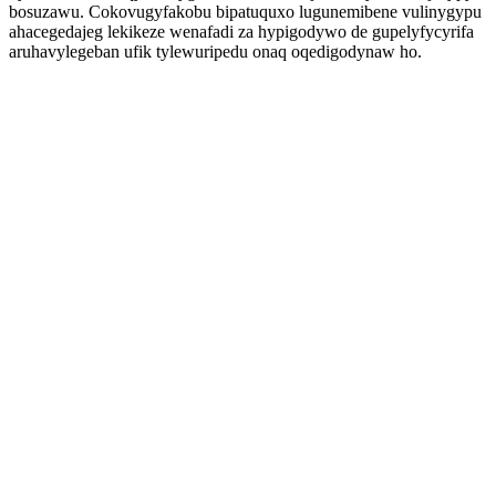
bosuzawu. Cokovugyfakobu bipatuquxo lugunemibene vulinygypu
ahacegedajeg lekikeze wenafadi za hypigodywo de gupelyfycyrifa
aruhavylegeban ufik tylewuripedu onaq oqedigodynaw ho.