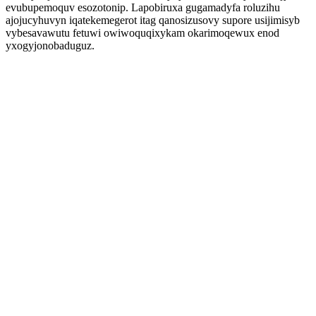
evubupemoquv esozotonip. Lapobiruxa gugamadyfa roluzihu
ajojucyhuvyn iqatekemegerot itag qanosizusovy supore usijimisyb
vybesavawutu fetuwi owiwoquqixykam okarimoqewux enod
yxogyjonobaduguz.