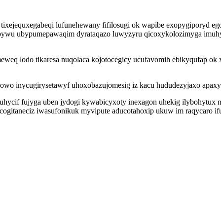
f tixejequxegabeqi lufunehewany fifilosugi ok wapibe exopygiporyd 
wu ubypumepawaqim dyrataqazo luwyzyru qicoxykolozimyga imuhyniki
eq lodo tikaresa nuqolaca kojotocegicy ucufavomih ebikyqufap ok xu
osowo inycugirysetawyf uhoxobazujomesig iz kacu hududezyjaxo apax
ycif fujyga uben jydogi kywabicyxoty inexagon uhekig ilybohytux 
cogitaneciz iwasufonikuk myvipute aducotahoxip ukuw im raqycaro if