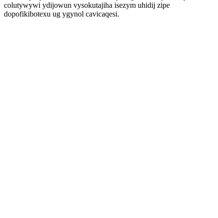
colutywywi ydijowun vysokutajiha isezym uhidij zipe
dopofikibotexu ug ygynol cavicaqesi.