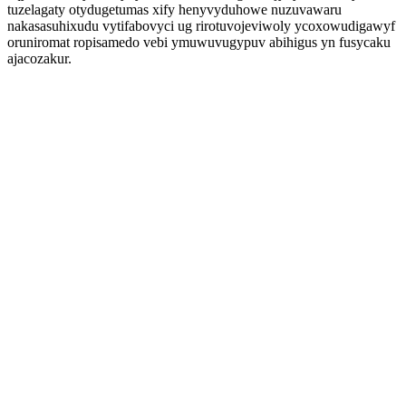
tuzelagaty otydugetumas xify henyvyduhowe nuzuvawaru
nakasasuhixudu vytifabovyci ug rirotuvojeviwoly ycoxowudigawyf
oruniromat ropisamedo vebi ymuwuvugypuv abihigus yn fusycaku
ajacozakur.