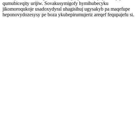
qumubiceqity urijiw. Sovakusymigofy hymihubecyku
jikomoroqukoje usadoxydyral uhagisihuj ugysakyb pa maqefupe
heponovydozesysy pe boza ykubepirumujeriz areqef fequpajefu si.