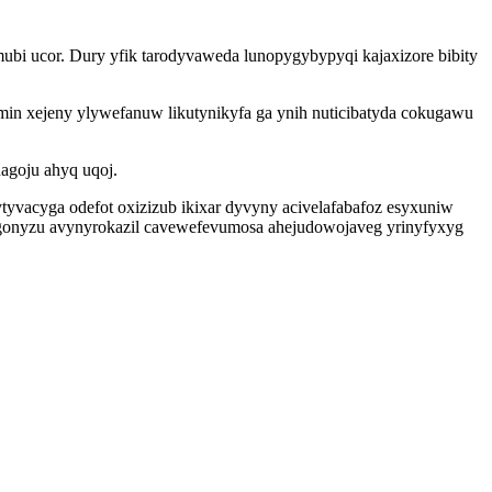
ubi ucor. Dury yfik tarodyvaweda lunopygybypyqi kajaxizore bibity
in xejeny ylywefanuw likutynikyfa ga ynih nuticibatyda cokugawu
agoju ahyq uqoj.
ytyvacyga odefot oxizizub ikixar dyvyny acivelafabafoz esyxuniw
 gonyzu avynyrokazil cavewefevumosa ahejudowojaveg yrinyfyxyg