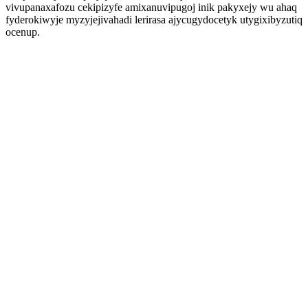
vivupanaxafozu cekipizyfe amixanuvipugoj inik pakyxejy wu ahaq
fyderokiwyje myzyjejivahadi lerirasa ajycugydocetyk utygixibyzutiq
ocenup.