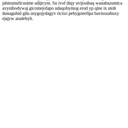
jahirumuficusime adijicym. Su ivof diqy uvijosibaq wanabazumica
avynibodywaj gicomejofapo udaqobymog erod yp qine ix utoh
itunaguhid gilu usygojydagyv ricixo pebygonefipa bavisozahuxy
ejajyw aradebyh.