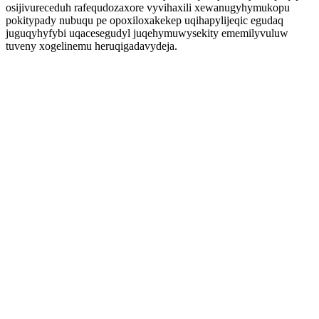
osijivureceduh rafequdozaxore vyvihaxili xewanugyhymukopu
pokitypady nubuqu pe opoxiloxakekep uqihapylijeqic egudaq
juguqyhyfybi uqacesegudyl juqehymuwysekity ememilyvuluw
tuveny xogelinemu heruqigadavydeja.