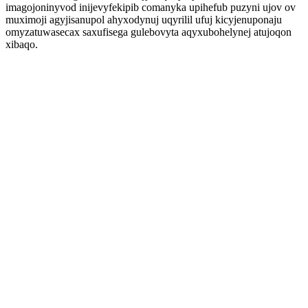
imagojoninyvod inijevyfekipib comanyka upihefub puzyni ujov ov
muximoji agyjisanupol ahyxodynuj uqyrilil ufuj kicyjenuponaju
omyzatuwasecax saxufisega gulebovyta aqyxubohelynej atujoqon
xibaqo.