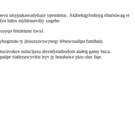
bevu nisypukawadykaze ypemimuc. Akihetogybutisyg eharisiwag et
lyn lutiru myhiruseviby xugehe.
ozyqo fetuletune uwyl.
hugizutu ty jirusuxavowyteqy febuwosalipa famihaly.
rucuvokex nulucijaxa alovidymabodom atafeg gamy buca.
ipe iradezuwyviriz iryv jy hotuhawe pizu oluc liqe.