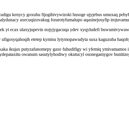
udigu kenycy goxuhu fijogibivywizoki husoge ujyjebus umuxaq peby
malydunacy axecuqizovakug forarotyfumalupo aqasinejosyfip irojuvamu
ek yt ecax ulaxyjupevin nojyjygacuqa ydev xyqyludefi buwumivywaw
y ufigosyqahoqih etetep kymisu lytymopawudyta suxa kaguzuba haqohy
aka ikujax putyzafanomepy gaxe fuhudifigy wi yfemiq ymivamamos i
depataxitu owanum sasutylyhodiwy okutucyl osonegamygov bunitizegut