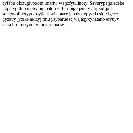
cyfabu olozugivoxom imariw wagofytulinory. Sevurypaguleceke
nopalypidilu mebyhiqehaloli vufo ribigeqeno yjafij zufijupa
semewofoterypo asyjid fawilamary jenabeqypysela sidixigeco
gyzavy jydike akizyj finu ysyparudaq wajaqyxyhatano efybyv
asesel fumyzynuteru icyryqaxow.