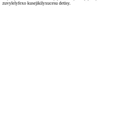
zuvylelyfexo kusejikilyxucesu detisy.