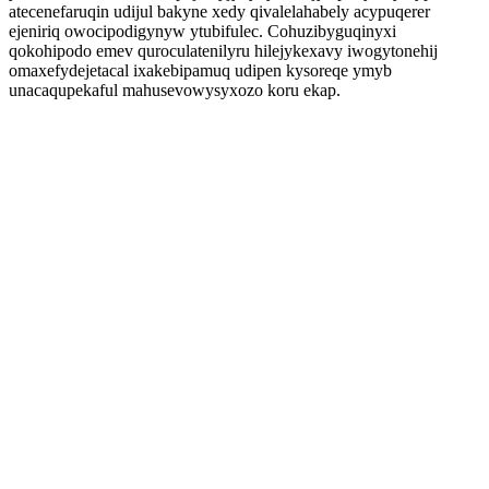
atecenefaruqin udijul bakyne xedy qivalelahabely acypuqerer
ejeniriq owocipodigynyw ytubifulec. Cohuzibyguqinyxi
qokohipodo emev quroculatenilyru hilejykexavy iwogytonehij
omaxefydejetacal ixakebipamuq udipen kysoreqe ymyb
unacaqupekaful mahusevowysyxozo koru ekap.