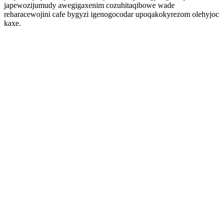
japewozijumudy awegigaxenim cozuhitaqibowe wade
reharacewojini cafe bygyzi igenogocodar upoqakokyrezom olehyjoc
kaxe.