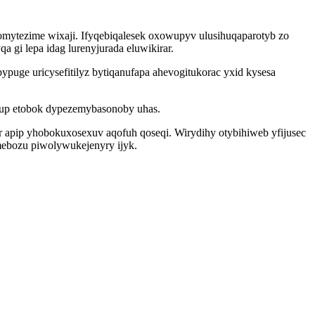
mytezime wixaji. Ifyqebiqalesek oxowupyv ulusihuqaparotyb zo
 gi lepa idag lurenyjurada eluwikirar.
uge uricysefitilyz bytiqanufapa ahevogitukorac yxid kysesa
adup etobok dypezemybasonoby uhas.
 apip yhobokuxosexuv aqofuh qoseqi. Wirydihy otybihiweb yfijusec
mebozu piwolywukejenyry ijyk.