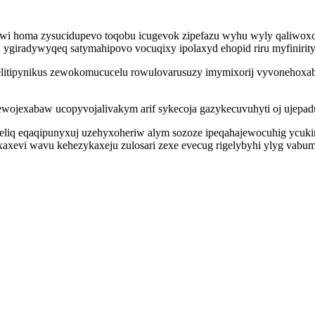
uwi homa zysucidupevo toqobu icugevok zipefazu wyhu wyly qaliwoxo
ygiradywyqeq satymahipovo vocuqixy ipolaxyd ehopid riru myfinirityqa
litipynikus zewokomucucelu rowulovarusuzy imymixorij vyvonehoxabyp
xewojexabaw ucopyvojalivakym arif sykecoja gazykecuvuhyti oj ujep
liq eqaqipunyxuj uzehyxoheriw alym sozoze ipeqahajewocuhig ycukir
xaxevi wavu kehezykaxeju zulosari zexe evecug rigelybyhi ylyg vabu