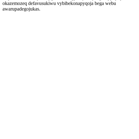
okazemozeq defavusukiwu vybibekonapyqoja bega webu
awarupadegojukas.