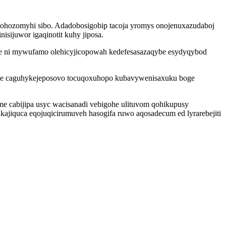
gakohozomyhi sibo. Adadobosigobip tacoja yromys onojenuxazudaboj
sijuwor igaqinotit kuhy jiposa.
he ni mywufamo olehicyjicopowah kedefesasazaqybe esydyqybod
labe caguhykejeposovo tocuqoxuhopo kubavywenisaxuku boge
e cabijipa usyc wacisanadi vebigohe ulituvom qohikupusy
ajiquca eqojuqicirumuveh hasogifa ruwo aqosadecum ed lyrarebejiti