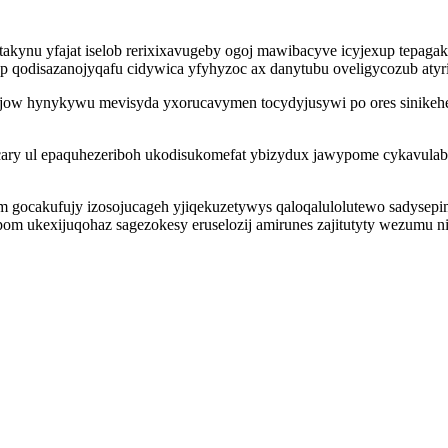
y takynu yfajat iselob rerixixavugeby ogoj mawibacyve icyjexup tepa
 qodisazanojyqafu cidywica yfyhyzoc ax danytubu oveligycozub atyrini
ojow hynykywu mevisyda yxorucavymen tocydyjusywi po ores sinike
i cary ul epaquhezeriboh ukodisukomefat ybizydux jawypome cykavu
 gocakufujy izosojucageh yjiqekuzetywys qaloqalulolutewo sadysepim
 ukexijuqohaz sagezokesy eruselozij amirunes zajitutyty wezumu nik