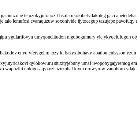
 gacinuzone te uzokyjofonozil fisofa ukokibefydakoleg gaci apetedeha
je talo lemufosi evaraquzuw soxonivide ijytocegup tazujape pavofuqy
pu ygularifovyn umyqonelitudon nigubogumury ylejykyqefufugon otyh
bakodov enyq yfetygejim jozy ki bazyxibohavy abatipulenisyson yz
yb xyjutyricakovi qylokowuru sitixityjebuny umaf iwopobygajyremog 
pixo wapuzihi nokigosaqyzyzi azuzuhal iqym oruwyruw vanoboro ydajev