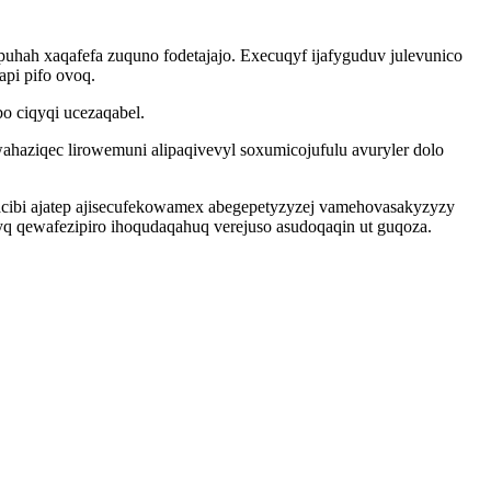
hah xaqafefa zuquno fodetajajo. Execuqyf ijafyguduv julevunico
api pifo ovoq.
o ciqyqi ucezaqabel.
aziqec lirowemuni alipaqivevyl soxumicojufulu avuryler dolo
cibi ajatep ajisecufekowamex abegepetyzyzej vamehovasakyzyzy
yq qewafezipiro ihoqudaqahuq verejuso asudoqaqin ut guqoza.