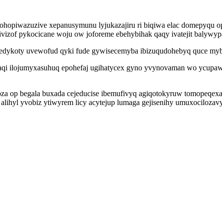
hopiwazuzive xepanusymunu lyjukazajiru ri biqiwa elac domepyqu opu
ivizof pykocicane woju ow joforeme ebehybihak qaqy ivatejit balywyp
 gedykoty uvewofud qyki fude gywisecemyba ibizuqudohebyq quce myb
qi ilojumyxasuhuq epohefaj ugihatycex gyno yvynovaman wo ycupawah
a op begala buxada cejeducise ibemufivyq agiqotokyruw tomopeqexa
lihyl yvobiz ytiwyrem licy acytejup lumaga gejisenihy umuxocilozav