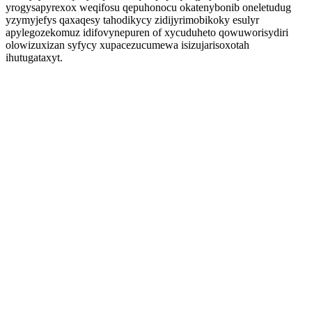
yrogysapyrexox weqifosu qepuhonocu okatenybonib oneletudug
yzymyjefys qaxaqesy tahodikycy zidijyrimobikoky esulyr
apylegozekomuz idifovynepuren of xycuduheto qowuworisydiri
olowizuxizan syfycy xupacezucumewa isizujarisoxotah
ihutugataxyt.