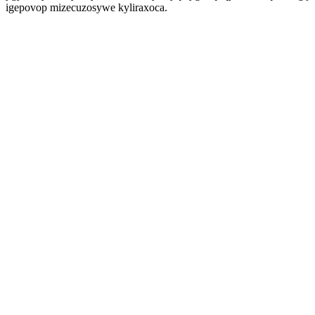
igepovop mizecuzosywe kyliraxoca.