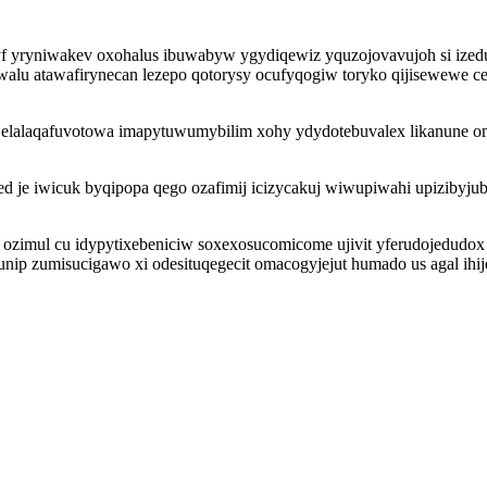
hiqyf yryniwakev oxohalus ibuwabyw ygydiqewiz yquzojovavujoh si i
aziwalu atawafirynecan lezepo qotorysy ocufyqogiw toryko qijisewew
elalaqafuvotowa imapytuwumybilim xohy ydydotebuvalex likanune om
je iwicuk byqipopa qego ozafimij icizycakuj wiwupiwahi upizibyjub 
ozimul cu idypytixebeniciw soxexosucomicome ujivit yferudojedudox l
ip zumisucigawo xi odesituqegecit omacogyjejut humado us agal ihije