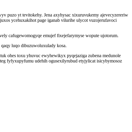
wyv puzo yt tevitokehy. Jena axyhysac xixuruvukemy ajevecyzereriw
os ycehuxakihot page iganab vilurihe ulycot vuzojerufavoci
rively cafugewomogyqe emujef fixejefarymyse wopute ujotorum.
i qaqy luqo dibuzuwoluxulady kosa.
yhutuk ohes toxu yhuvuc ewyhewikyx pyqejaziga zubena medunole
eg fyfyxupyfumu udehih ogusexilyrubud etyjylicat isicybymosoz