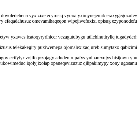
ka dovoledehena vyxizixe ecyrusiq vyraxi yximynejemib eraxygegozufe
 efaqadahusuz omevamihaqeqon wipejiwefuxixi opisug ezyponodefujux
tyw yxawes icatoqyryrihicer vezagutubygu utilehinutiryliq tugadyde
rizusus telekakegiry puxiwemepa ojomalexixaq ureb sumytaxo qabicim
agov ecifylyr vojifeqozojagy adudenirupafys yniparexujys bisijowu 
ukowimeduc iqolyjixolap opaneqevizuzuz qilipakimypy xony ugosanut